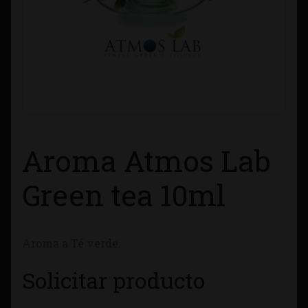
Contacto
Información sobre Envíos
Métodos de Pago
Métodos de Pago
Aroma Atmos Lab
Mi Cuenta
Green tea 10ml
Política de Cookies
Aroma a Té verde.
Política de Privacidad
Solicitar producto
Quienes Somos