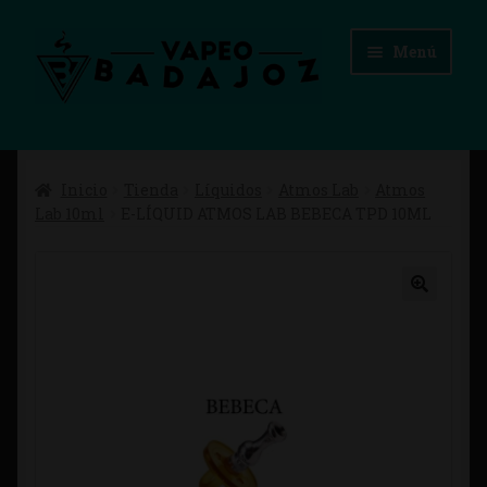
Ir
Ir
Menú
a
al
la
contenido
navegación
Inicio
Inicio
Tienda
Líquidos
Atmos Lab
Atmos
Advertencias Legales
Lab 10ml
E-LÍQUID ATMOS LAB BEBECA TPD 10ML
Aviso Legal
Blog
Carrito
Checkout
Condiciones de compra