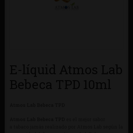
Contacto
Información sobre Envíos
Métodos de Pago
Métodos de Pago
E-líquid Atmos Lab
Mi Cuenta
Bebeca TPD 10ml
Política de Cookies
Atmos Lab Bebeca TPD
Política de Privacidad
Atmos Lab Bebeca TPD
es el mejor sabor
Quienes Somos
a tabaco jamás realizado por Atmos Lab según la