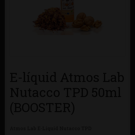
Contacto
Información sobre Envíos
Métodos de Pago
Métodos de Pago
E-líquid Atmos Lab
Mi Cuenta
Nutacco TPD 50ml
Política de Cookies
(BOOSTER)
Política de Privacidad
Quienes Somos
Atmos Lab E-Liquid Nutacco TPD