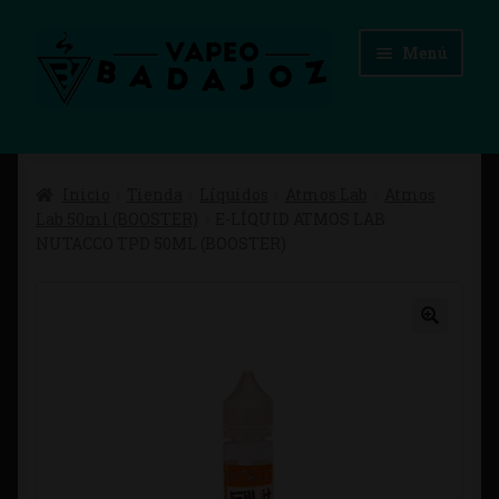
Ir
Ir
Menú
a
al
la
contenido
navegación
Inicio
Inicio
Tienda
Líquidos
Atmos Lab
Atmos
Advertencias Legales
Lab 50ml (BOOSTER)
E-LÍQUID ATMOS LAB
NUTACCO TPD 50ML (BOOSTER)
Aviso Legal
Blog
Carrito
Checkout
Condiciones de compra