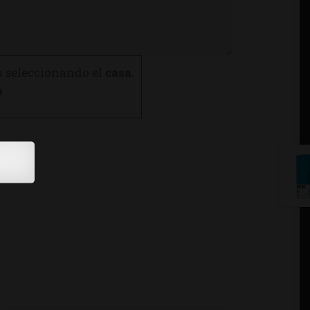
o seleccionando el
casa
.