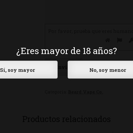
Por favor, prueba que eres human
¿Eres mayor de 18 años?
Categoría:
Beard Vape Co.
Productos relacionados