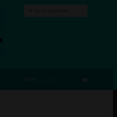
Buscar
Buscar
por:
0,00
€
0 productos
to