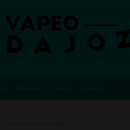
os
Mi Cuenta
Carrito
Contacto
Blog
Carrito
Checkout
Condiciones de compra
Contac
ago
Métodos de Pago
Mi Cuenta
Política de Cookies
o.
BEARD VAPE CO. TAN 60ML