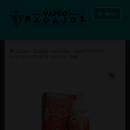
Ir
Ir
Menú
a
al
la
contenido
navegación
Inicio
Inicio
Tienda
Líquidos
Beard Vape Co.
Advertencias Legales
PUNCH BY PUNCH VAPE CO. 30ML
Aviso Legal
Blog
Carrito
Checkout
Condiciones de compra