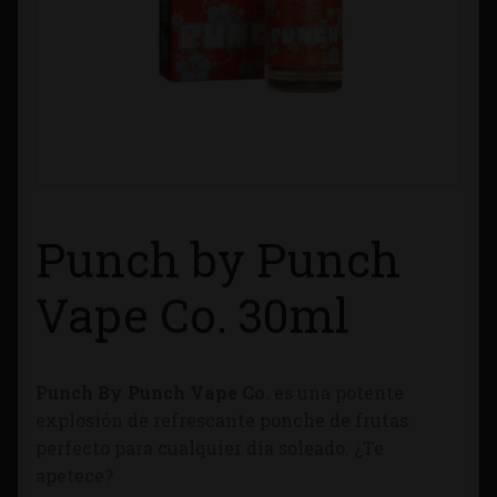
Contacto
Información sobre Envíos
Métodos de Pago
Métodos de Pago
Punch by Punch
Mi Cuenta
Vape Co. 30ml
Política de Cookies
Punch By Punch Vape Co.
es una potente
Política de Privacidad
explosión de refrescante ponche de frutas
perfecto para cualquier día soleado. ¿Te
Quienes Somos
apetece?