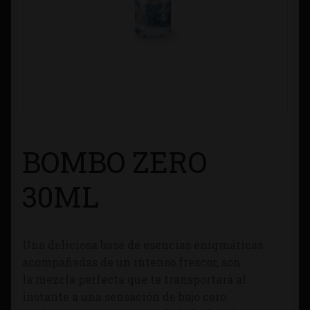
Contacto
Información sobre Envíos
Métodos de Pago
Métodos de Pago
BOMBO ZERO
Mi Cuenta
30ML
Política de Cookies
Una deliciosa base de esencias enigmáticas
Política de Privacidad
acompañadas de un intenso frescor, son
la mezcla perfecta que te transportará al
Quienes Somos
instante a una sensación de bajo cero