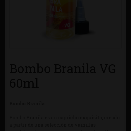
Contacto
Información sobre Envíos
Métodos de Pago
Métodos de Pago
Bombo Branila VG
Mi Cuenta
60ml
Política de Cookies
Bombo Branila
Política de Privacidad
Bombo Branila es un capricho exquisito, creado
Quienes Somos
a partir de una selección de vainillas