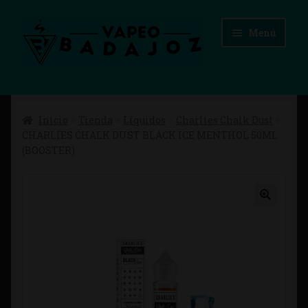
Ir
Ir
Menú
a
al
la
contenido
navegación
Inicio
Inicio
Tienda
Líquidos
Charlies Chalk Dust
Advertencias Legales
CHARLIES CHALK DUST BLACK ICE MENTHOL 50ML
(BOOSTER)
Aviso Legal
Blog
Carrito
Checkout
Condiciones de compra