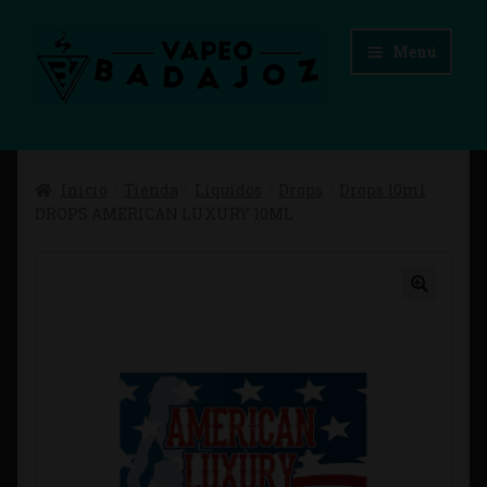
Ir
Ir
Menú
a
al
la
contenido
navegación
Inicio
Inicio
Tienda
Líquidos
Drops
Drops 10ml
Advertencias Legales
DROPS AMERICAN LUXURY 10ML
Aviso Legal
Blog
Carrito
Checkout
Condiciones de compra