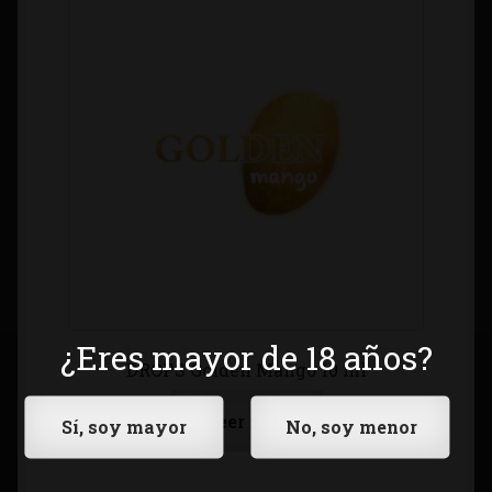
¿Eres mayor de 18 años?
DROPS Golden Mango 10 ml
Leer más