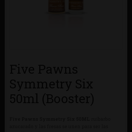
Contacto
Información sobre Envíos
Métodos de Pago
Métodos de Pago
Five Pawns
Mi Cuenta
Symmetry Six
Política de Cookies
50ml (Booster)
Política de Privacidad
Five Pawns Symmetry Six 50ML
ruibarbo
Quienes Somos
azucarado y las fresas se unen para ser las