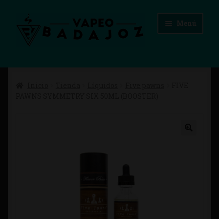
Ir
Ir
Menú
a
al
la
contenido
navegación
Inicio
Inicio
Tienda
Líquidos
Five pawns
FIVE
Advertencias Legales
PAWNS SYMMETRY SIX 50ML (BOOSTER)
Aviso Legal
Blog
Carrito
Checkout
Condiciones de compra