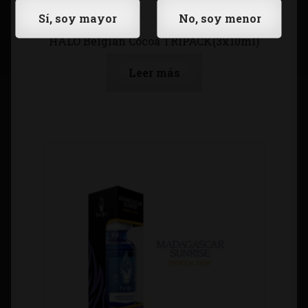
HALO Belgian Cocoa TRIPACK(3x10ml)
Leer más