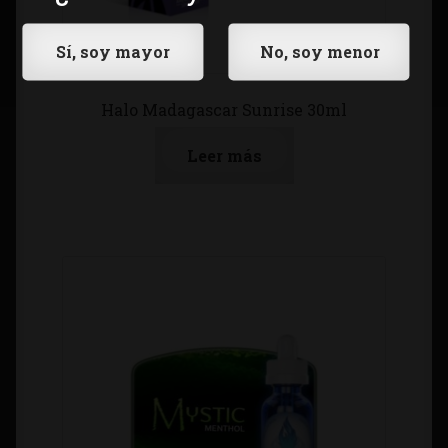
Halo Madagascar Sunrise 30ml
Leer más