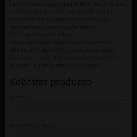
Le invitamos
a que venga
al País Halo
y pruebe
Tienda
su
Libertad,
E-líquid de sabor
tradicional.
te
encantará
el
sabor suave
,
pero sabroso
de
nuestra
mezcla premium de tabaco
Freedom
.
ofrece un sabor
de
tabaco
sutil
superpuesta con
una
nota más
alta
de sabor dulce
.
Un
gran e-
líquido
para
disfrutar de
todo el día con
un buen
golpe
de
garganta
y
gran producción
de vapor.
Solicitar producto
Nombre*
Correo electrónico*