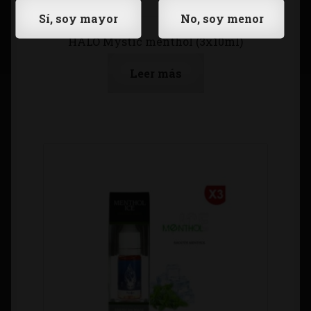
HALO Mystic menthol (3x10ml)
Leer más