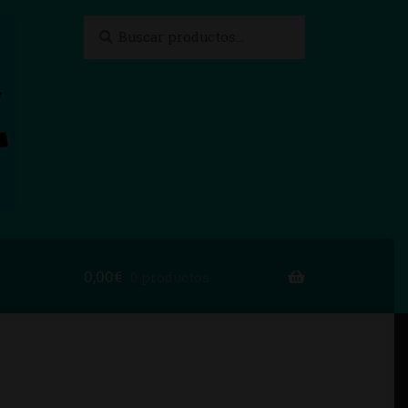
Buscar
Buscar
por:
0,00
€
0 productos
to