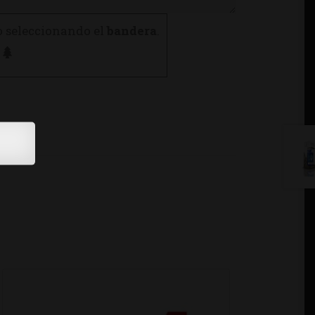
o seleccionando el
bandera
.