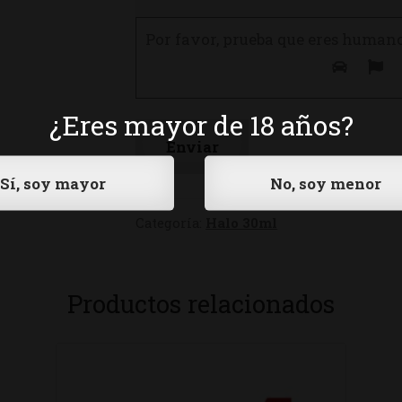
Por favor, prueba que eres human
¿Eres mayor de 18 años?
Categoría:
Halo 30ml
Productos relacionados