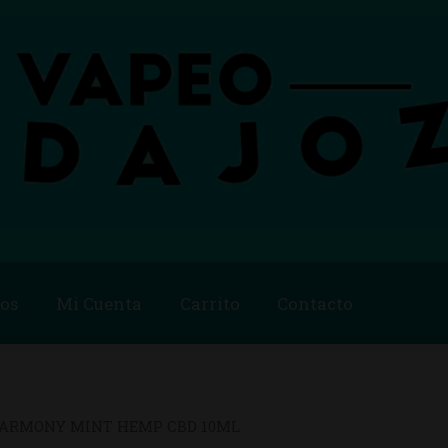
os
Mi Cuenta
Carrito
Contacto
Blog
Carrito
Checkout
Condiciones de compra
Contac
ago
Métodos de Pago
Mi Cuenta
Política de Cookies
ARMONY MINT HEMP CBD 10ML