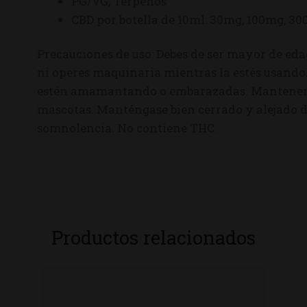
PG/VG, Terpenos
CBD por botella de 10ml: 30mg, 100mg, 3
Precauciones de uso: Debes de ser mayor de eda
ni operes maquinaria mientras la estés usando
estén amamantando o embarazadas. Mantener f
mascotas. Manténgase bien cerrado y alejado de 
somnolencia. No contiene THC.
Productos relacionados