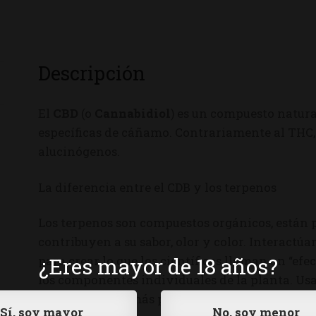
Descripción
El
CBD
(o
Cannabidiol
) es un compuesto natur
específicas de cáñamo. Contrariamente al THC, 
alucinógenos.
La diferencia entre el CDB y los terpenos
Los terpenos son compuestos orgánicos, están 
contribuyen a su sabor, olor y color. Interact
¿Eres mayor de 18 años?
para crear lo que los científicos llaman un “efec
los componentes individuales de la planta. Us
para obtener el más puro CBD de cáñamo. El CD