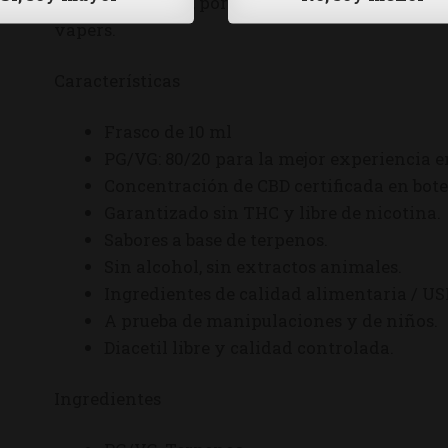
tóxico y no letal, por lo que el CDB se está con
vapers.
Características
Frasco de 10 ml
PG/VG: 80/20 para la mejor experiencia e
Concentración de CBD certificada en bote
Garantizado sin THC y libre de nicotina.
Sabores a base de terpenos.
Sin alcohol, sin extractos animales.
Ingredientes de calidad alimentaria / US
A prueba de manipulaciones y de niños.
Diacetil libre y calidad controlada.
Ingredientes