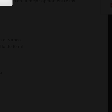
virtiendo en la mejor opción entre los
n el vapeo.
lla de 10 ml
P