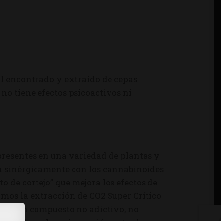
al encontrado y extraído de cepas
no tiene efectos psicoactivos ni
presentes en una variedad de plantas y
úan sinérgicamente con los cannabinoides
to de cortejo” que mejora los efectos de
amos la extracción de CO2 Super Crítico
B es un compuesto no adictivo, no