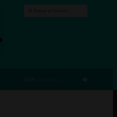
Buscar
Buscar
por:
0,00
€
0 productos
to