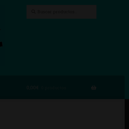
Buscar
Buscar
por:
0,00
€
0 productos
to