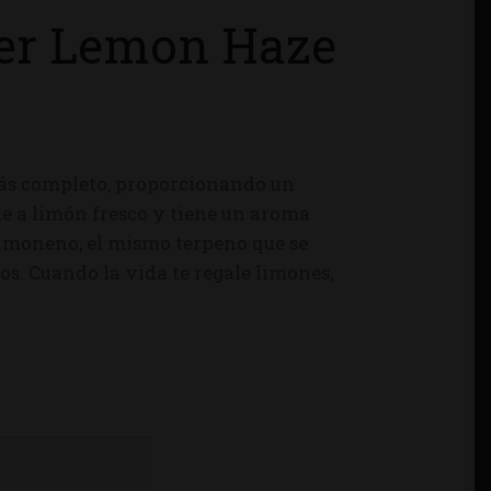
er Lemon Haze
 más completo, proporcionando un
le a limón fresco y tiene un aroma
 limoneno, el mismo terpeno que se
os. Cuando la vida te regale limones,