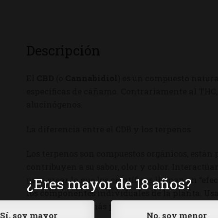
Descripción
El
CBD
(o
Cannabidiol
) es un compuesto natur
específicas de cáñamo. Contrariamente al THC, 
alucinógenos.
La diferencia entre el CDB y los terpenos
Los terpenos son compuestos orgánicos, están 
contribuyen a su sabor, olor y color. Interact
¿Eres mayor de 18 años?
para crear lo que los científicos llaman un “efec
los componentes individuales de la planta. Us
para obtener el más puro CBD de cáñamo. El CD