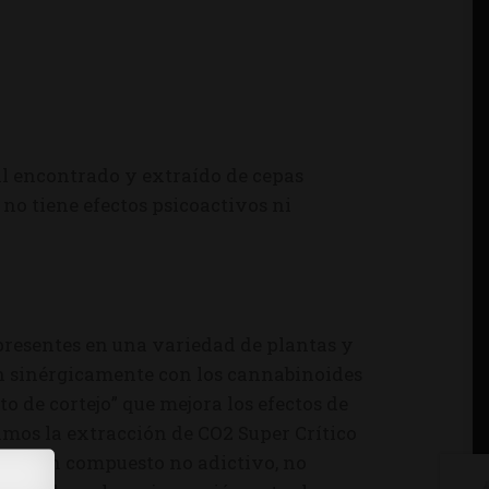
al encontrado y extraído de cepas
no tiene efectos psicoactivos ni
presentes en una variedad de plantas y
úan sinérgicamente con los cannabinoides
to de cortejo” que mejora los efectos de
amos la extracción de CO2 Super Crítico
B es un compuesto no adictivo, no