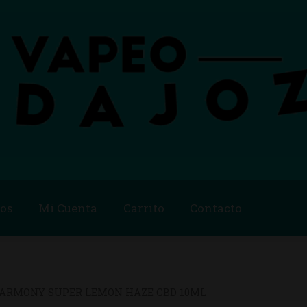
os
Mi Cuenta
Carrito
Contacto
Blog
Carrito
Checkout
Condiciones de compra
Contac
ago
Métodos de Pago
Mi Cuenta
Política de Cookies
ARMONY SUPER LEMON HAZE CBD 10ML