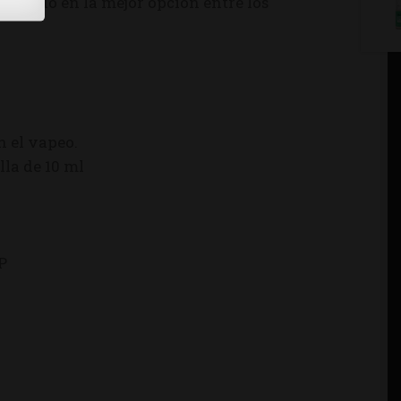
virtiendo en la mejor opción entre los
n el vapeo.
lla de 10 ml
P