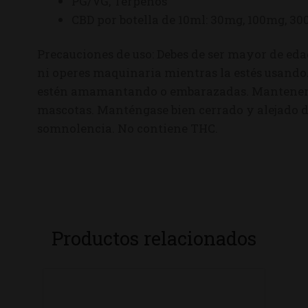
PG/VG, Terpenos
CBD por botella de 10ml: 30mg, 100mg, 3
Precauciones de uso: Debes de ser mayor de eda
ni operes maquinaria mientras la estés usando
estén amamantando o embarazadas. Mantener f
mascotas. Manténgase bien cerrado y alejado de 
somnolencia. No contiene THC.
Productos relacionados