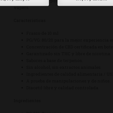
tóxico y no letal, por lo que el CDB se está con
vapers.
Características
Frasco de 10 ml
PG/VG: 80/20 para la mejor experiencia e
Concentración de CBD certificada en bote
Garantizado sin THC y libre de nicotina.
Sabores a base de terpenos.
Sin alcohol, sin extractos animales.
Ingredientes de calidad alimentaria / US
A prueba de manipulaciones y de niños.
Diacetil libre y calidad controlada.
Ingredientes