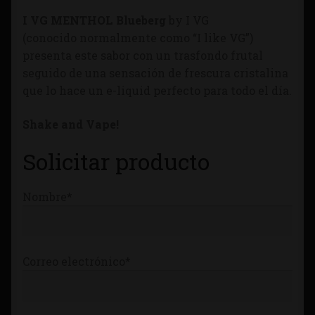
Tienda
I VG MENTHOL Blueberg
by I VG
(conocido normalmente como “I like VG”)
presenta este sabor con un trasfondo frutal
seguido de una sensación de frescura cristalina
que lo hace un e-liquid perfecto para todo el día.
Shake and Vape!
Solicitar producto
Nombre*
Correo electrónico*