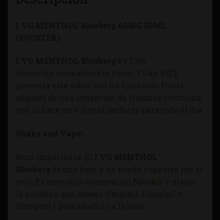
I VG MENTHOL Blueberg 00MG 50ML
(BOOSTER)
I VG MENTHOL Blueberg
by I VG
(conocido normalmente como “I like VG”)
presenta este sabor con un trasfondo frutal
seguido de una sensación de frescura cristalina
que lo hace un e-liquid perfecto para todo el día.
Shake and Vape!
Nota importante: El
I VG MENTHOL
Blueberg
es una base y no puede vapearse por sí
solo. Es necesario comprar un
Nicokit
y elegir
la nicotina que desees (0mg/ml, 10mg/ml o
20mg/ml ) para añadirlo a la base.