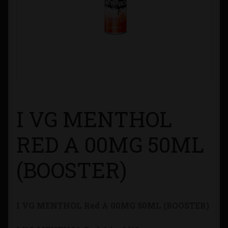
Contacto
Información sobre Envíos
Métodos de Pago
Métodos de Pago
I VG MENTHOL
Mi Cuenta
RED A 00MG 50ML
Política de Cookies
(BOOSTER)
Política de Privacidad
I VG MENTHOL Red A 00MG 50ML (BOOSTER)
Quienes Somos