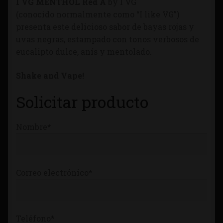
I VG MENTHOL Red A
by I VG
Tienda
(conocido normalmente como “I like VG”)
presenta este delicioso sabor de bayas rojas y
uvas negras, estampado con tonos verbosos de
eucalipto dulce, anís y mentolado.
Shake and Vape!
Solicitar producto
Nombre*
Correo electrónico*
Teléfono*