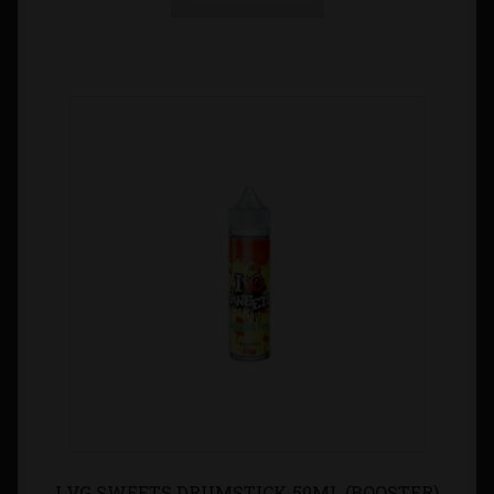
I VG SWEETS DRUMSTICK 50ML (BOOSTER)