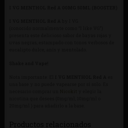
I VG MENTHOL Red A 00MG 50ML (BOOSTER)
I VG MENTHOL Red A
by I VG
(conocido normalmente como “I like VG”)
presenta este delicioso sabor de bayas rojas y
uvas negras, estampado con tonos verbosos de
eucalipto dulce, anís y mentolado.
Shake and Vape!
Nota importante: El
I VG MENTHOL Red A
es
una base y no puede vapearse por sí solo. Es
necesario comprar un
Nicokit
y elegir la
nicotina que desees (0mg/ml, 10mg/ml o
20mg/ml ) para añadirlo a la base.
Productos relacionados