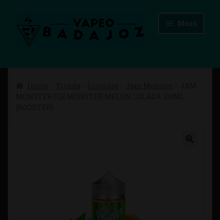
Ir
Ir
Menú
a
al
la
contenido
navegación
Inicio
Inicio
Tienda
Líquidos
Jam Monster
JAM
Advertencias Legales
MONSTER ICE MONSTER MELON COLADA 100ML
(BOOSTER)
Aviso Legal
Blog
Carrito
Checkout
Condiciones de compra