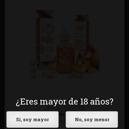
¿Eres mayor de 18 años?
Mad Hatter I Love Taffy 60ml
Leer más