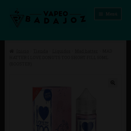
Ir
Ir
Menú
a
al
la
contenido
navegación
Inicio
Inicio
Tienda
Líquidos
Mad hatter
MAD
Advertencias Legales
HATTER I LOVE DONUTS TOO SHORT FILL 50ML
(BOOSTER)
Aviso Legal
Blog
Carrito
Checkout
Condiciones de compra