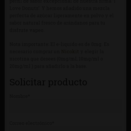
perfil de sabor excepcional de nuestra firma ‘I
Tienda
Love Donuts’. Y hemos añadido una mezcla
perfecta de azúcar ligeramente en polvo y el
sabor natural fresco de arándanos para tu
disfrute vapeo.
Nota importante: El e-liquido es de 0mg. Es
necesario comprar un
Nicokit
y elegir la
nicotina que desees (0mg/ml, 10mg/ml o
20mg/ml ) para añadirlo a la base.
Solicitar producto
Nombre*
Correo electrónico*