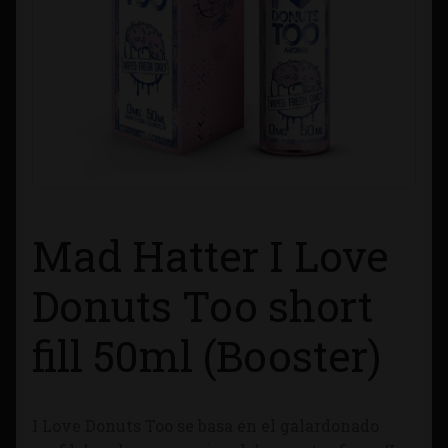
Contacto
Información sobre Envíos
Métodos de Pago
Métodos de Pago
Mad Hatter I Love
Mi Cuenta
Donuts Too short
Política de Cookies
fill 50ml (Booster)
Política de Privacidad
Quienes Somos
I Love Donuts Too se basa en el galardonado