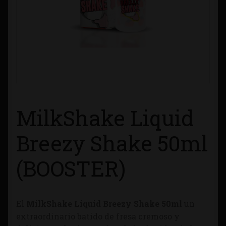
Contacto
Información sobre Envíos
Métodos de Pago
Métodos de Pago
MilkShake Liquid
Mi Cuenta
Breezy Shake 50ml
Política de Cookies
(BOOSTER)
Política de Privacidad
El
MilkShake Liquid Breezy Shake 50ml
un
Quienes Somos
extraordinario
batido de fresa cremoso y