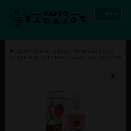
Ir
Ir
Menú
a
al
la
contenido
navegación
Inicio
Inicio
Tienda
Líquidos
Milkshake liquids
Advertencias Legales
MILKSHAKE LIQUID BREEZY SHAKE 50ML (BOOSTER)
Aviso Legal
Blog
Carrito
Checkout
Condiciones de compra