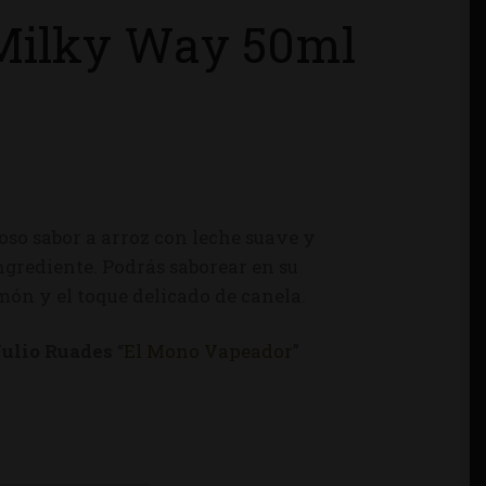
Milky Way 50ml
ioso sabor a arroz con leche suave y
ngrediente. Podrás saborear en su
món y el toque delicado de canela.
Julio Ruades
“
El Mono Vapeador
”