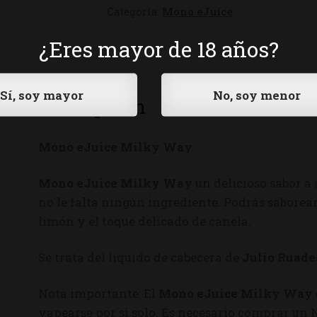
Categoría:
Mono eJuice
¿Eres mayor de 18 años?
Descripción
Mono eJuice Milky Way
Mono eJuice Milky Way
un delicioso sabor a
no le falta ningún ingrediente. Podrás saborea
limón y el toque delicado de canela.
Se trata del líquido de cabecera de
Julio Ruade
Nota importante: El
Mono eJuice Milky Way
vapearse por sí solo. Es necesario comprar un