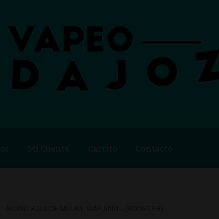
os
Mi Cuenta
Carrito
Contacto
Blog
Carrito
Checkout
Condiciones de compra
Contac
ago
Métodos de Pago
Mi Cuenta
Política de Cookies
MONO EJUICE MILKY WAY 50ML (BOOSTER)