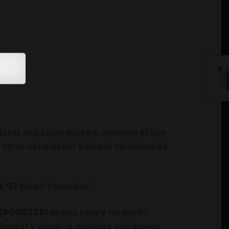
 arroz con leche suave y cremoso al que
r en su exhalación hasta la ralladura de
s
“
El Mono Vapeador
”
(BOOSTER)
es una base y no puede
Nicokit
y elegir la nicotina que desees