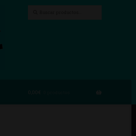
Buscar
Buscar
por:
0,00
€
0 productos
to