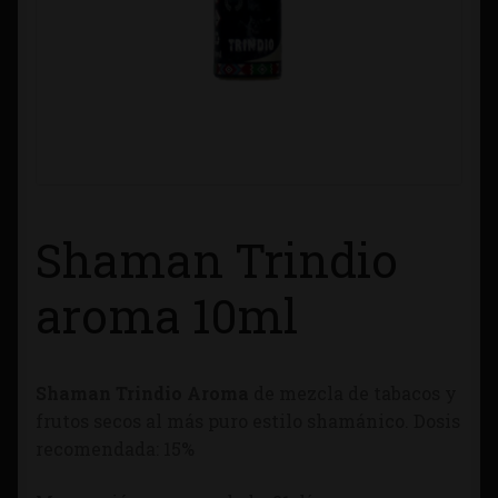
Contacto
Información sobre Envíos
Métodos de Pago
Métodos de Pago
Shaman Trindio
Mi Cuenta
aroma 10ml
Política de Cookies
Shaman Trindio Aroma
de mezcla de tabacos y
Política de Privacidad
frutos secos al más puro estilo shamánico. Dosis
recomendada: 15%
Quienes Somos