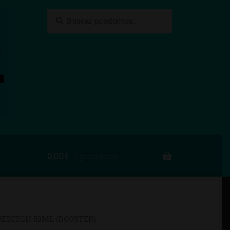
Buscar
Buscar
por:
0,00
€
0 productos
to
REDITCH 50ML (BOOSTER)