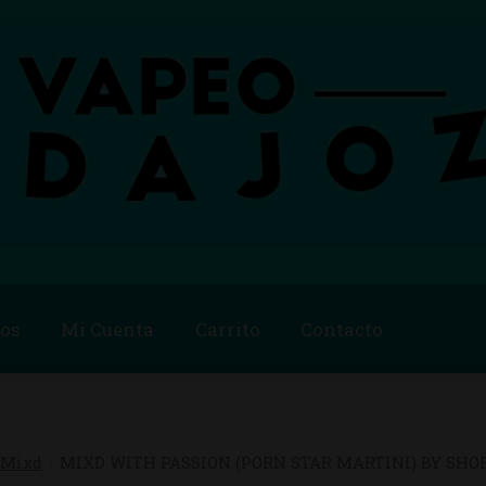
os
Mi Cuenta
Carrito
Contacto
Blog
Carrito
Checkout
Condiciones de compra
Contac
ago
Métodos de Pago
Mi Cuenta
Política de Cookies
Mixd
MIXD WITH PASSION (PORN STAR MARTINI) BY SHO