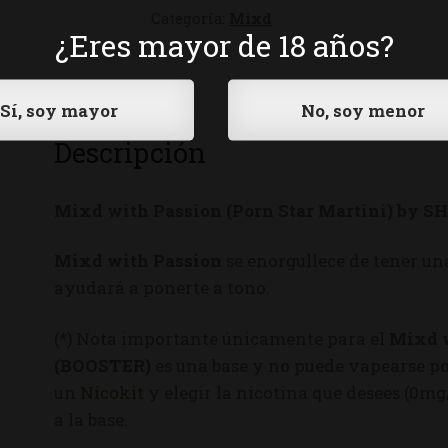
Categoría:
Mixd
¿Eres mayor de 18 años?
Descripción
Mixd with Passion (Porn Star Martini) by
Mixd with Passion
se enorgullece de tener una
ayudará a ponerte a tono.
(*) Nota importante únicamente para el
Mixd 
(BOOSTER)
es una base y no puede vapearse po
un
Nicokit
y elegir la nicotina que desees (0m
a la base.