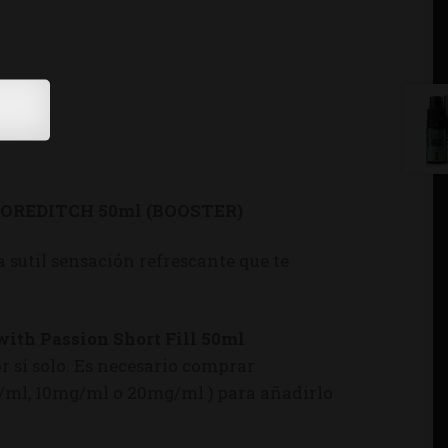
 SHOREDITCH 50ml (BOOSTER)
 sutil sensación refrescante que te
with Passion
Short Fill
50ml
r sí solo. Es necesario comprar
g/ml, 10mg/ml o 20mg/ml ) para añadirlo