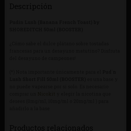
Descripción
Pudin Lush (Banana French Toast) by
SHOREDITCH
50ml (BOOSTER)
¿Cómo sabe el dulce plátano sobre tostadas
francesas para un desayuno matutino? Disfruta
del desayuno de campeones!
(*) Nota importante únicamente para el
Pud´n
Lush
Short Fill
50ml (BOOSTER)
es una base y
no puede vapearse por sí solo. Es necesario
comprar un
Nicokit
y elegir la nicotina que
desees (0mg/ml, 10mg/ml o 20mg/ml ) para
añadirlo a la base
Productos relacionados