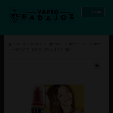
Ir
Ir
Menú
a
al
la
contenido
navegación
Inicio
Inicio
Tienda
Líquidos
T-Juice
T-juice 10ml
Advertencias Legales
AROMA T-JUICE JAVA JUICE 10ML
Aviso Legal
Blog
Carrito
Checkout
Condiciones de compra