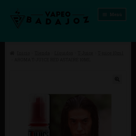
Ir
Ir
Menú
a
al
la
contenido
navegación
Inicio
Inicio
Tienda
Líquidos
T-Juice
T-juice 10ml
Advertencias Legales
AROMA T-JUICE RED ASTAIRE 10ML
Aviso Legal
Blog
Carrito
Checkout
Condiciones de compra