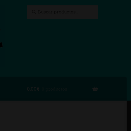
Buscar
Buscar
por:
0,00
€
0 productos
to