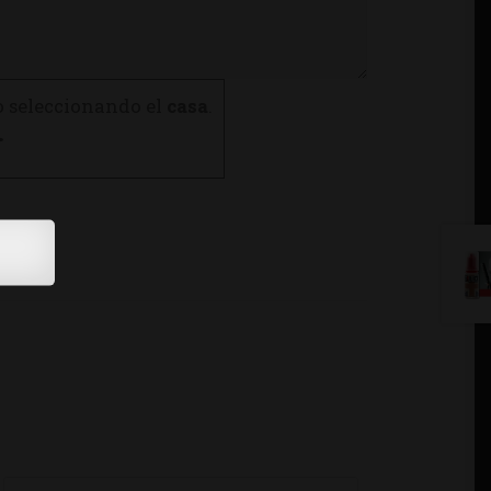
o seleccionando el
casa
.