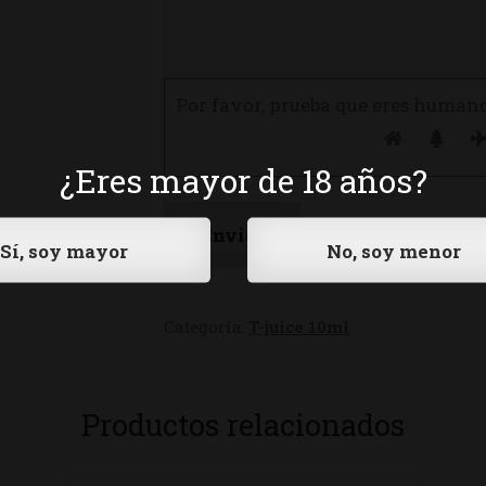
Por favor, prueba que eres human
¿Eres mayor de 18 años?
Categoría:
T-juice 10ml
Productos relacionados