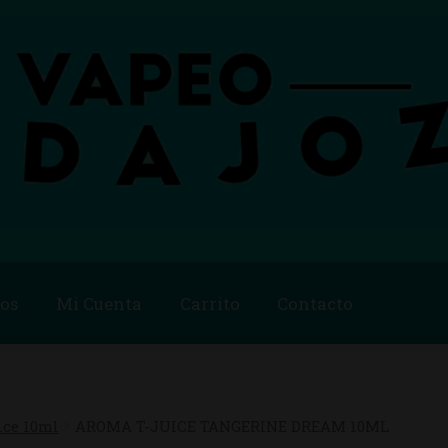
os
Mi Cuenta
Carrito
Contacto
Blog
Carrito
Checkout
Condiciones de compra
Contac
ago
Métodos de Pago
Mi Cuenta
Política de Cookies
ice 10ml
AROMA T-JUICE TANGERINE DREAM 10ML