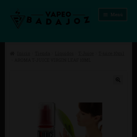
Ir
Ir
Menú
a
al
la
contenido
navegación
Inicio
Inicio
Tienda
Líquidos
T-Juice
T-juice 10ml
Advertencias Legales
AROMA T-JUICE VIRGIN LEAF 10ML
Aviso Legal
Blog
Carrito
Checkout
Condiciones de compra