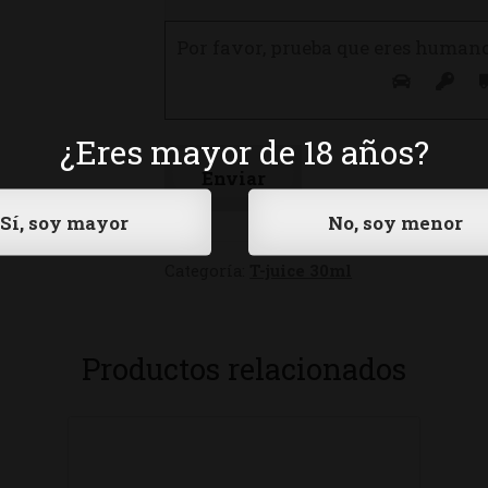
Por favor, prueba que eres human
¿Eres mayor de 18 años?
Categoría:
T-juice 30ml
Productos relacionados