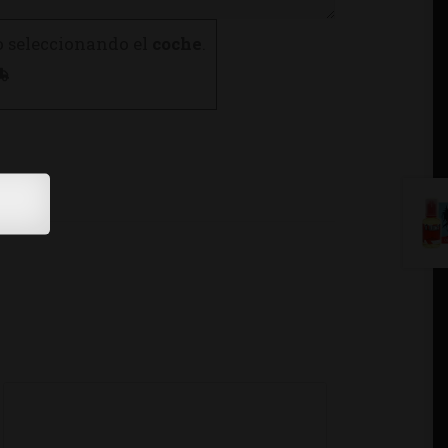
o seleccionando el
coche
.