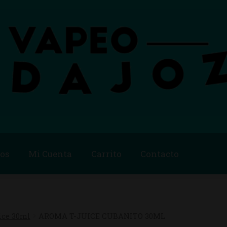
os
Mi Cuenta
Carrito
Contacto
Blog
Carrito
Checkout
Condiciones de compra
Contac
ago
Métodos de Pago
Mi Cuenta
Política de Cookies
ice 30ml
AROMA T-JUICE CUBANITO 30ML