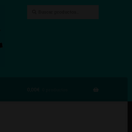
Buscar
Buscar
por:
0,00
€
0 productos
to