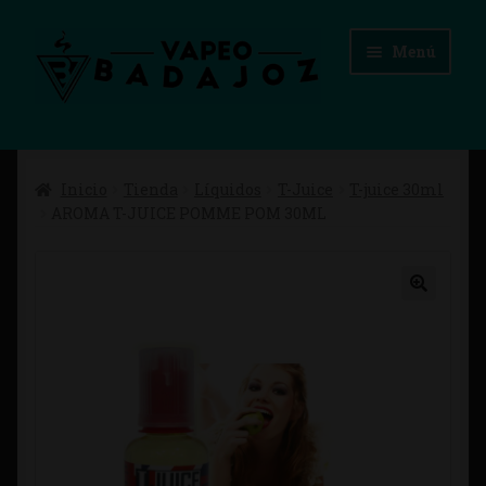
Ir
Ir
Menú
a
al
la
contenido
navegación
Inicio
Inicio
Tienda
Líquidos
T-Juice
T-juice 30ml
Advertencias Legales
AROMA T-JUICE POMME POM 30ML
Aviso Legal
Blog
Carrito
Checkout
Condiciones de compra