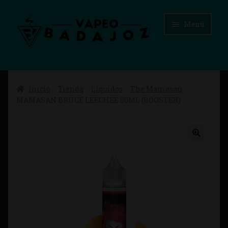
Ir
Ir
Menú
a
al
la
contenido
navegación
Inicio
Inicio
Tienda
Líquidos
The Mamasan
Advertencias Legales
MAMASAN BRUCE LEECHEE 50ML (BOOSTER)
Aviso Legal
Blog
Carrito
Checkout
Condiciones de compra