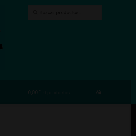
Buscar
Buscar
por:
0,00
€
0 productos
to