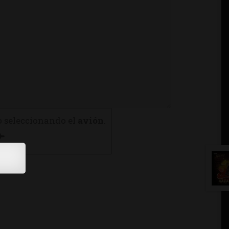
o seleccionando el
avión
.