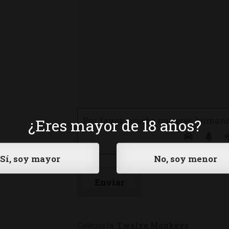
Por favor, prueba que eres human
¿Eres mayor de 18 años?
Categoría:
Twelve Monkeys