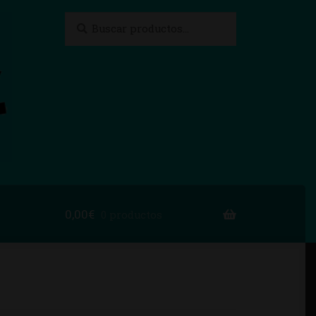
Buscar
Buscar
por:
0,00
€
0 productos
to