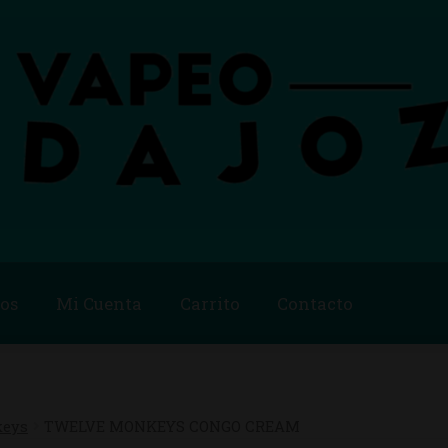
os
Mi Cuenta
Carrito
Contacto
Blog
Carrito
Checkout
Condiciones de compra
Contac
ago
Métodos de Pago
Mi Cuenta
Política de Cookies
keys
TWELVE MONKEYS CONGO CREAM