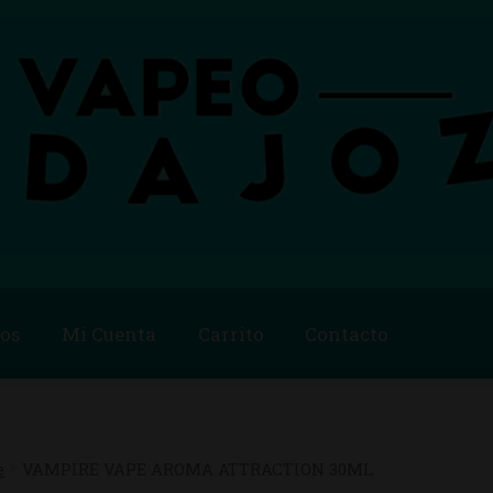
os
Mi Cuenta
Carrito
Contacto
Blog
Carrito
Checkout
Condiciones de compra
Contac
ago
Métodos de Pago
Mi Cuenta
Política de Cookies
e
VAMPIRE VAPE AROMA ATTRACTION 30ML