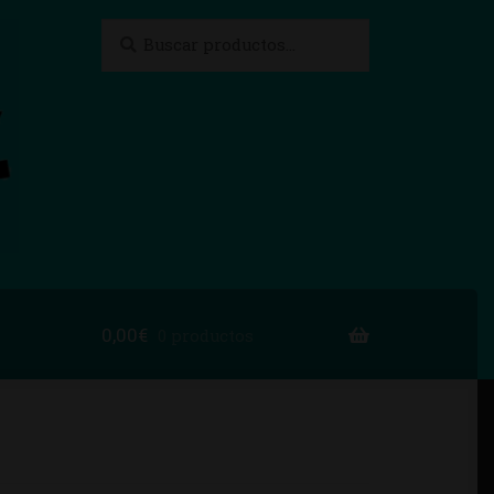
Buscar
Buscar
por:
0,00
€
0 productos
to