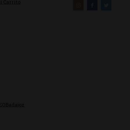
i Carrito
EOBadajoz