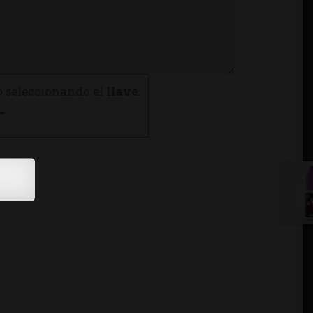
o seleccionando el
llave
.