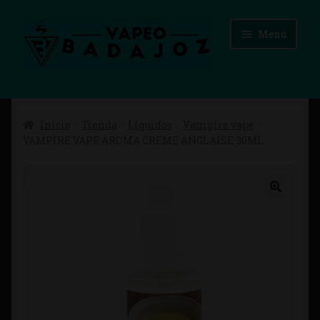
Ir
Ir
Menú
a
al
la
contenido
navegación
Inicio
Inicio
Tienda
Líquidos
Vampire vape
Advertencias Legales
VAMPIRE VAPE AROMA CREME ANGLAISE 30ML
Aviso Legal
Blog
Carrito
Checkout
Condiciones de compra