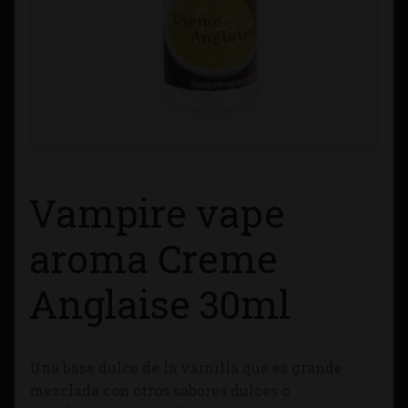
Contacto
Información sobre Envíos
Métodos de Pago
Métodos de Pago
Vampire vape
Mi Cuenta
aroma Creme
Política de Cookies
Anglaise 30ml
Política de Privacidad
Una base dulce de la vainilla que es grande
Quienes Somos
mezclada con otros sabores dulces o