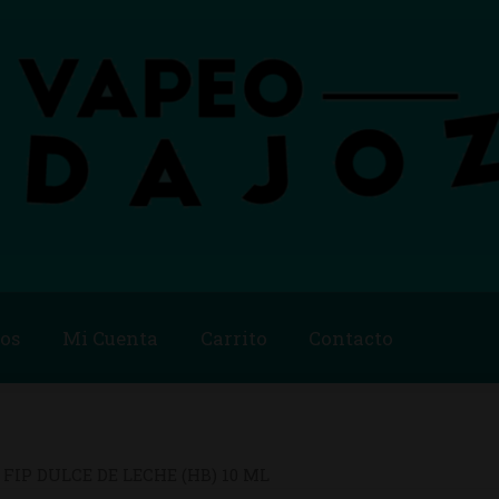
os
Mi Cuenta
Carrito
Contacto
Blog
Carrito
Checkout
Condiciones de compra
Contac
ago
Métodos de Pago
Mi Cuenta
Política de Cookies
 FIP DULCE DE LECHE (HB) 10 ML