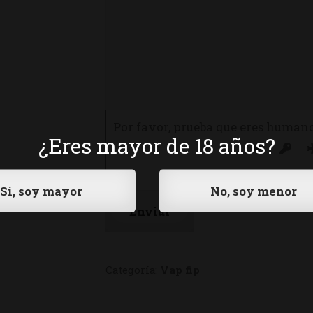
Por favor, prueba que eres human
¿Eres mayor de 18 años?
Categoría:
Vap fip