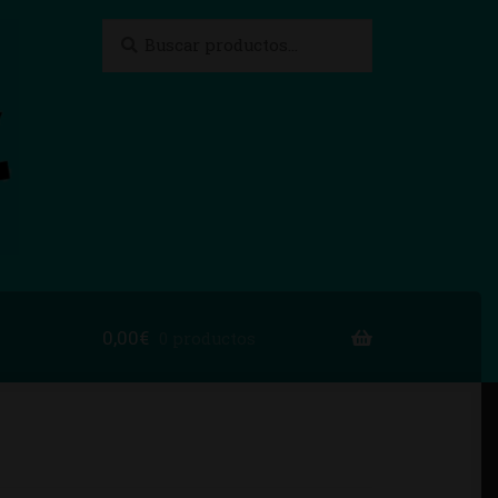
Buscar
Buscar
por:
0,00
€
0 productos
to