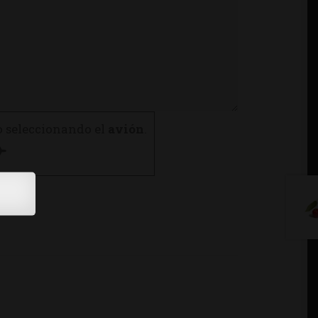
o seleccionando el
avión
.