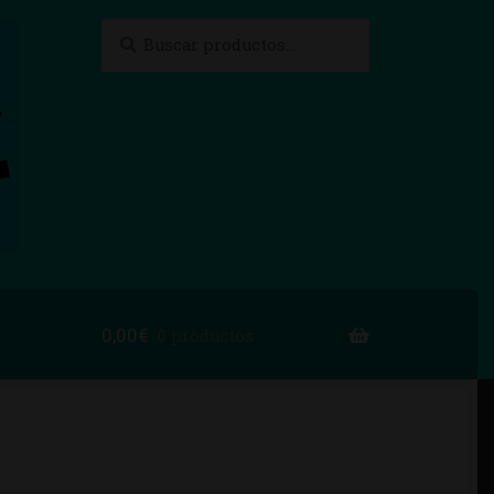
Buscar
Buscar
por:
0,00
€
0 productos
to