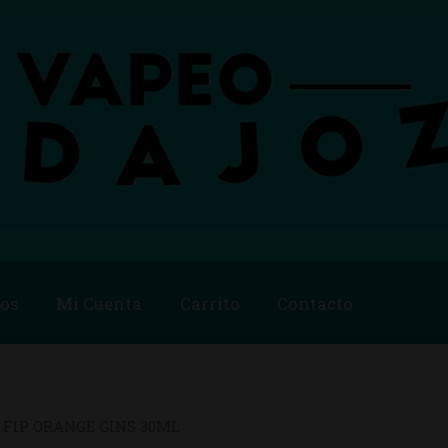
os
Mi Cuenta
Carrito
Contacto
Blog
Carrito
Checkout
Condiciones de compra
Contac
ago
Métodos de Pago
Mi Cuenta
Política de Cookies
 FIP ORANGE GINS 30ML