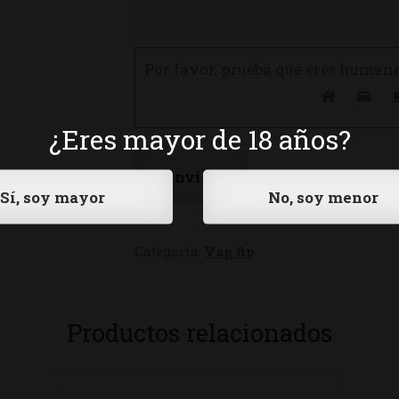
Por favor, prueba que eres human
¿Eres mayor de 18 años?
Categoría:
Vap fip
Productos relacionados