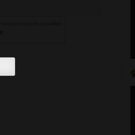
o seleccionando el
coche
.