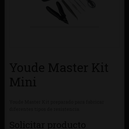
Contacto
Información sobre Envíos
Métodos de Pago
Métodos de Pago
Youde Master Kit
Mi Cuenta
Mini
Política de Cookies
Youde Master Kit preparado para fabricar
Política de Privacidad
diferentes tipos de resistencia.
Quienes Somos
Solicitar producto