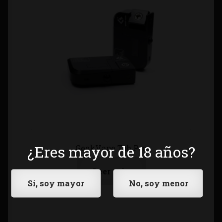
¿Eres mayor de 18 años?
GeekVape Tab Pro
Leer más