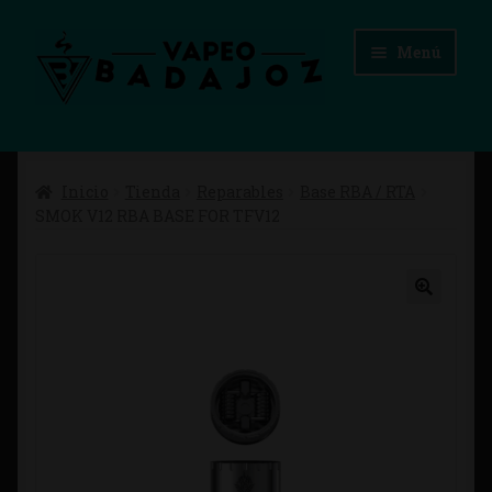
Ir
Ir
Menú
a
al
la
contenido
navegación
Inicio
Inicio
Tienda
Reparables
Base RBA / RTA
Advertencias Legales
SMOK V12 RBA BASE FOR TFV12
Aviso Legal
Blog
Carrito
Checkout
Condiciones de compra