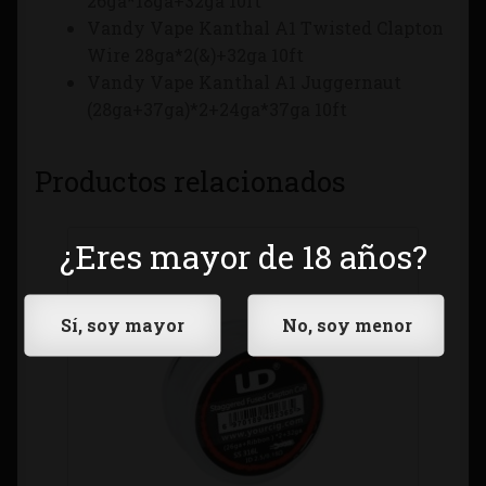
26ga*18ga+32ga 10ft
Vandy Vape Kanthal A1 Twisted Clapton
Wire 28ga*2(&)+32ga 10ft
Vandy Vape Kanthal A1 Juggernaut
(28ga+37ga)*2+24ga*37ga 10ft
Productos relacionados
¿Eres mayor de 18 años?