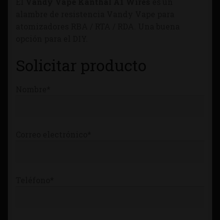
El
Vandy Vape Kanthal A1 Wires
es un
Tienda
alambre de resistencia Vandy Vape para
atomizadores RBA / RTA / RDA. Una buena
opción para el DIY.
Solicitar producto
Nombre*
Correo electrónico*
Teléfono*