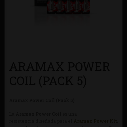
Contacto
Información sobre Envíos
Métodos de Pago
Métodos de Pago
ARAMAX POWER
Mi Cuenta
COIL (PACK 5)
Política de Cookies
Aramax Power Coil (Pack 5)
Política de Privacidad
La
Aramax Power Coil
es una
Quienes Somos
resistencia diseñada para el
Aramax Power Kit
,