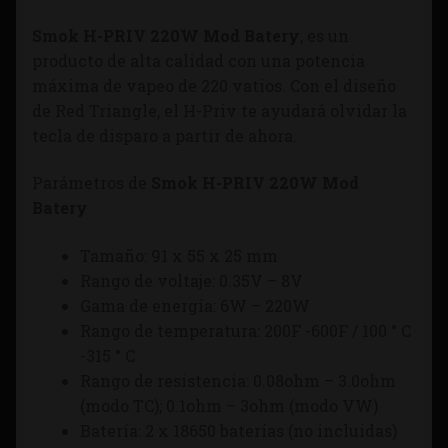
Smok H-PRIV 220W Mod Batery
, es un
producto de alta calidad con una potencia
máxima de vapeo de 220 vatios. Con el diseño
de Red Triangle, el H-Priv te ayudará olvidar la
tecla de disparo a partir de ahora.
Parámetros de
Smok H-PRIV 220W Mod
Batery
Tamaño: 91 x 55 x 25 mm
Rango de voltaje: 0.35V – 8V
Gama de energía: 6W – 220W
Rango de temperatura: 200F -600F / 100 ° C
-315 ° C
Rango de resistencia: 0.08ohm – 3.0ohm
(modo TC); 0.1ohm – 3ohm (modo VW)
Batería: 2 x 18650 baterías (no incluidas)