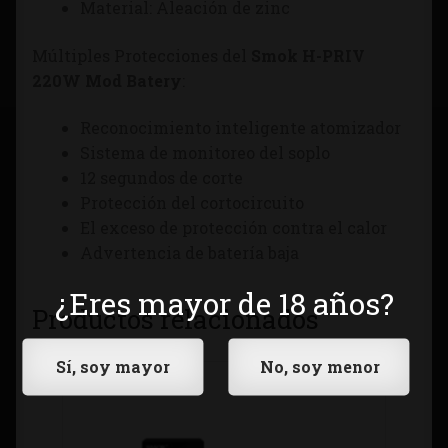
Material: Aleación de zinc
Múltiples Protecciones del
Smok H-PRIV
220W Mod Batery
:
Reconocimiento inteligente atomizador
Sistema de monitoreo del soplo
12 segundos de corte
Protección del cortocircuito
El exceso de protección contra el calor
Advertencia de batería baja
¿Eres mayor de 18 años?
Productos relacionados