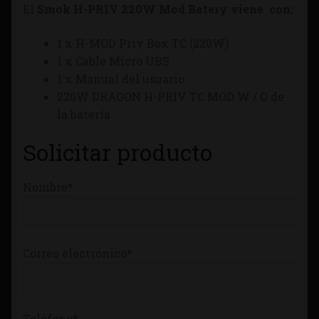
El
Smok H-PRIV 220W Mod Batery viene con:
Tienda
1 x H-MOD Priv Box TC (220W)
1 x Cable Micro UBS
1 x Manual del usuario
220W DRAGON H-PRIV TC MOD W / O de
la batería
Solicitar producto
Nombre*
Correo electrónico*
Teléfono*