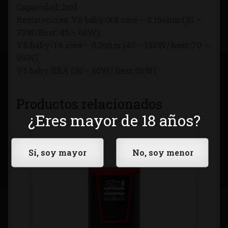
Capacidad: 2ml
Resistencias: V8 baby-X4 core – 0.15ohm (30 –
70W/Best: 45 – 60W);
V8 Baby-T6 core – 0.2ohm (40 – 130W/ best: 70 –
90W)
V8 baby RBA (30 – 60W/ Best 50W)
Productos relacionados
¿Eres mayor de 18 años?