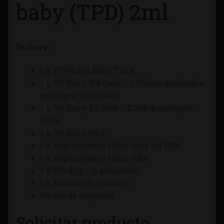
baby (TPD) 2ml
Tienda
Incluye:
1 x TFV8 Big Baby Tank
1 x V8 Baby-X4 Core – 0.15ohm quadruple
coils (pre-installed)
1 x V8 Baby-T6 Core – 0.2ohm sextuple
coils
1 x V8 Baby RBA
1 x Replacement Glass tube for RBA
1 x Replacement Glass tube
1 x 510 drip tip adaptador
1 x Manual de usuario
Partes de repuesto
Solicitar producto