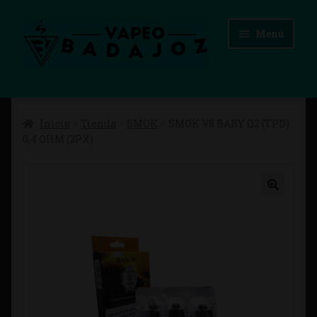
Ir
Ir
Menú
a
al
la
contenido
navegación
Inicio
Inicio
Tienda
SMOK
SMOK V8 BABY Q2 (TPD)
Advertencias Legales
0,4 OHM (3PX)
Aviso Legal
Blog
Carrito
Checkout
Condiciones de compra