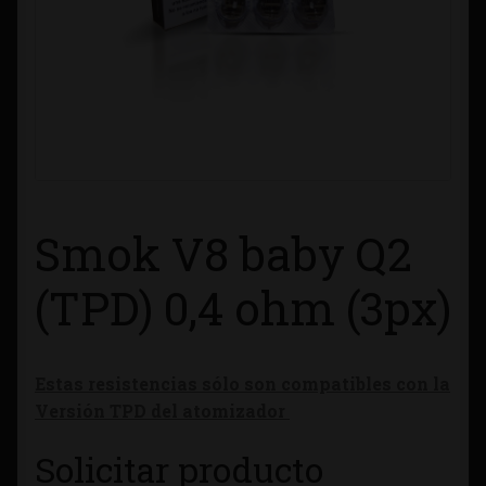
Contacto
Información sobre Envíos
Métodos de Pago
Métodos de Pago
Smok V8 baby Q2
Mi Cuenta
(TPD) 0,4 ohm (3px)
Política de Cookies
Estas resistencias sólo son compatibles con la
Política de Privacidad
Versión TPD del atomizador
Quienes Somos
Solicitar producto