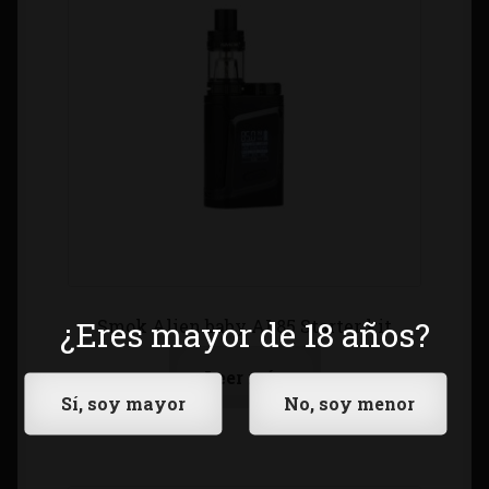
¿Eres mayor de 18 años?
Smok Alien baby AL85 Starter kit
Leer más