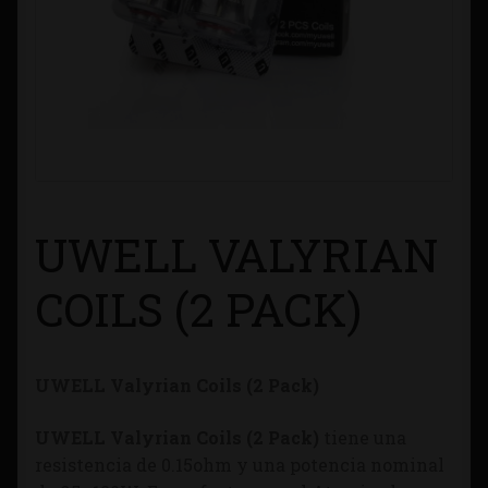
Contacto
Información sobre Envíos
Métodos de Pago
Métodos de Pago
UWELL VALYRIAN
Mi Cuenta
COILS (2 PACK)
Política de Cookies
UWELL Valyrian Coils (2 Pack)
Política de Privacidad
UWELL Valyrian Coils (2 Pack)
tiene una
Quienes Somos
resistencia de 0.15ohm y una potencia nominal