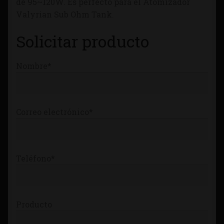
de 95~120W. Es perfecto para el Atomizador
Tienda
Valyrian Sub Ohm Tank.
Solicitar producto
Nombre*
Correo electrónico*
Teléfono*
Producto