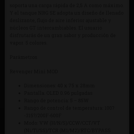
soporta una carga rápida de 2,5 A como máximo.
Y el tanque NRG SE adopta un diseño de llenado
deslizante, flujo de aire inferior ajustable y
núcleos GT intercambiables. El usuario
disfrutarás de un gran sabor y producción de
vapor. 5 colores.
Parámetros
Revenger Mini MOD
Dimensiones: 40 x 75 x 28mm
Pantalla: OLED 0.96 pulgadas
Rango de potencia: 5 – 85W
Rango de control de temperatura: 100?
-315?/200F-600F
Modo: VW (H/N/S)/CCW/CCT/VT
(Ni/Ti/SS)/TCR (M1/M2)/RTC/BYPASS