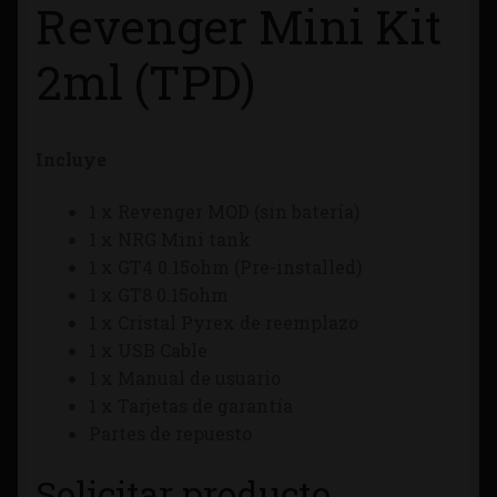
Revenger Mini Kit
Tienda
2ml (TPD)
Incluye
1 x Revenger MOD (sin batería)
1 x NRG Mini tank
1 x GT4 0.15ohm (Pre-installed)
1 x GT8 0.15ohm
1 x Cristal Pyrex de reemplazo
1 x USB Cable
1 x Manual de usuario
1 x Tarjetas de garantía
Partes de repuesto
Solicitar producto