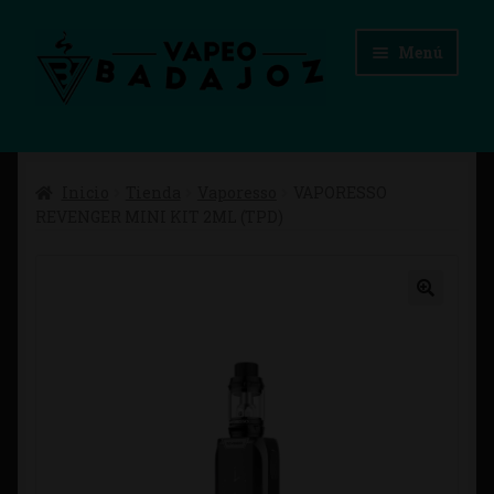
Ir
Ir
Menú
a
al
la
contenido
navegación
Inicio
Inicio
Tienda
Vaporesso
VAPORESSO
Advertencias Legales
REVENGER MINI KIT 2ML (TPD)
Aviso Legal
Blog
Carrito
Checkout
Condiciones de compra