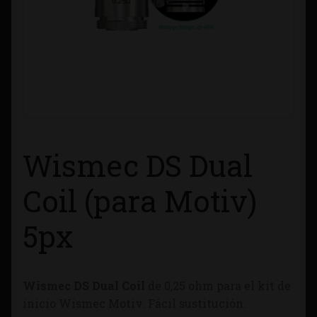
Contacto
Información sobre Envíos
Métodos de Pago
Métodos de Pago
Wismec DS Dual
Mi Cuenta
Coil (para Motiv)
Política de Cookies
5px
Política de Privacidad
Wismec DS Dual Coil
de 0,25 ohm para el kit de
Quienes Somos
inicio Wismec Motiv. Fácil sustitución.