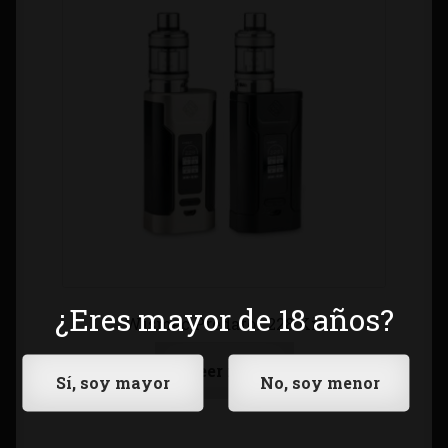
¿Eres mayor de 18 años?
Wismec Predator 228 Kit
Leer más