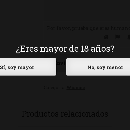
Por favor, prueba que eres human
¿Eres mayor de 18 años?
Categoría:
Wismec
Productos relacionados