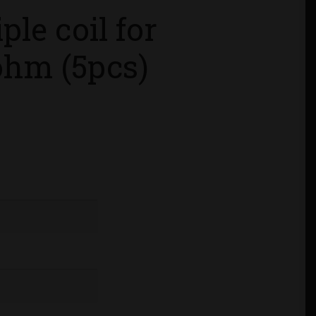
le coil for
ohm (5pcs)