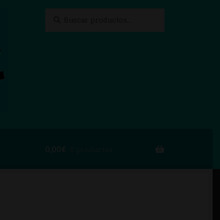
Buscar
Buscar
por:
0,00
€
0 productos
to