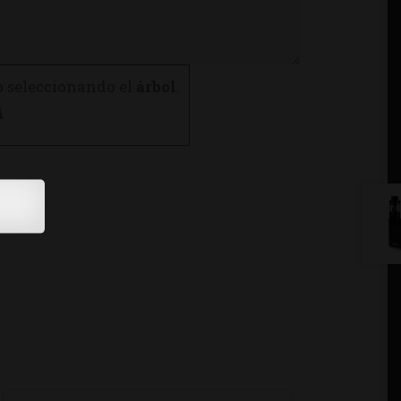
o seleccionando el
árbol
.