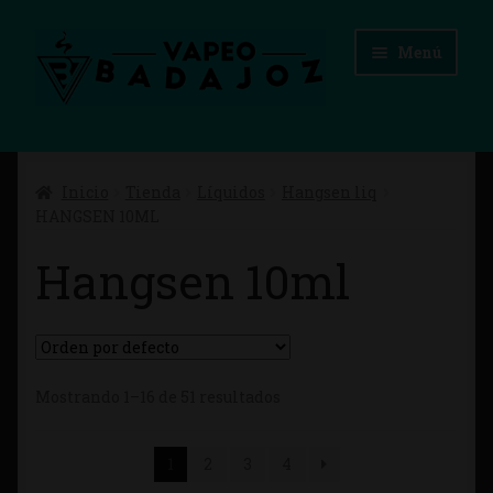
Ir
Ir
Menú
a
al
la
contenido
navegación
Inicio
Inicio
Tienda
Líquidos
Hangsen liq
Advertencias Legales
HANGSEN 10ML
Aviso Legal
Hangsen 10ml
Blog
Carrito
Mostrando 1–16 de 51 resultados
Checkout
1
2
3
4
Condiciones de compra